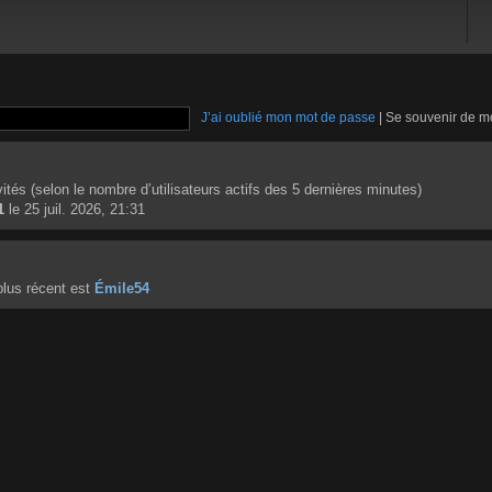
J’ai oublié mon mot de passe
|
Se souvenir de m
invités (selon le nombre d’utilisateurs actifs des 5 dernières minutes)
1
le 25 juil. 2026, 21:31
lus récent est
Émile54