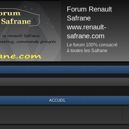
Forum Renault
Safrane
www.renault-
safrane.com
Le forum 100% consacré
à toutes les Safrane
ACCUEIL