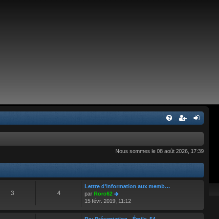
Nous sommes le 08 août 2026, 17:39
Lettre d'information aux memb…
3
4
C
par
Roro62
o
15 févr. 2019, 11:12
n
s
Re: Présentation - Émile, 54 …