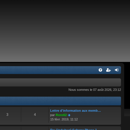
Nous sommes le 07 août 2026, 23:12
Lettre d'information aux memb…
3
4
C
par
Roro62
o
15 févr. 2019, 11:12
n
s
Re: [jpdubuc] Safrane Phase-1…