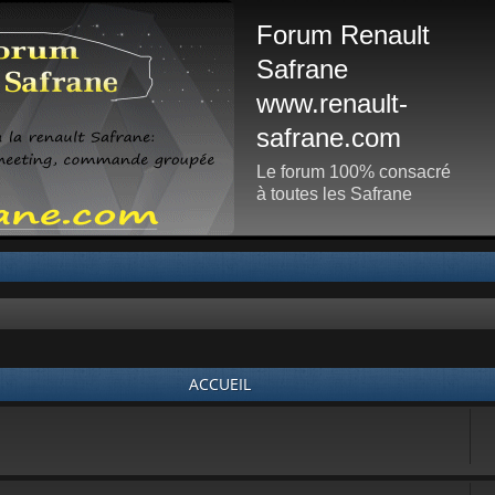
Forum Renault
Safrane
www.renault-
safrane.com
Le forum 100% consacré
à toutes les Safrane
ACCUEIL