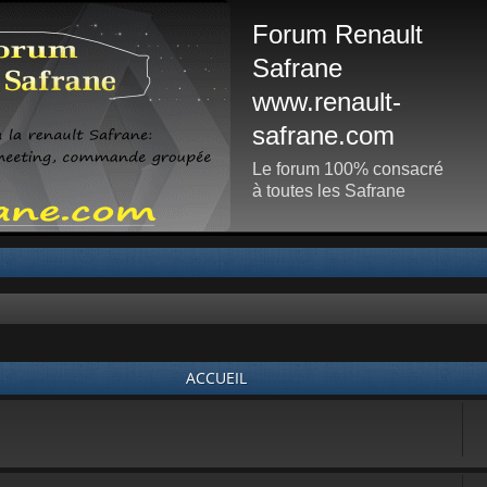
Forum Renault
Safrane
www.renault-
safrane.com
Le forum 100% consacré
à toutes les Safrane
ACCUEIL