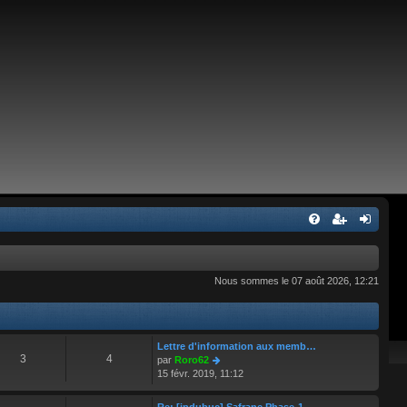
Nous sommes le 07 août 2026, 12:21
Lettre d'information aux memb…
3
4
C
par
Roro62
o
15 févr. 2019, 11:12
n
s
Re: [jpdubuc] Safrane Phase-1…