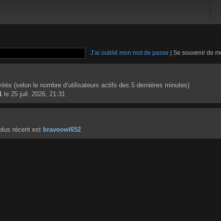
J’ai oublié mon mot de passe
|
Se souvenir de m
invités (selon le nombre d’utilisateurs actifs des 5 dernières minutes)
1
le 25 juil. 2026, 21:31
lus récent est
braveowl652