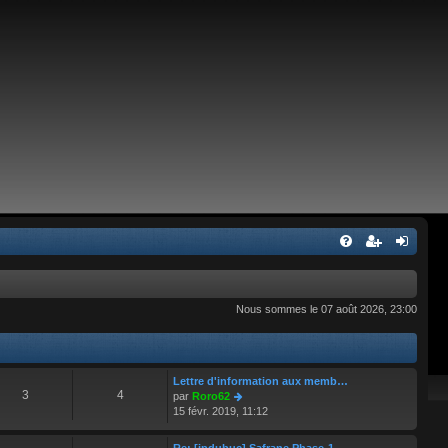
Nous sommes le 07 août 2026, 23:00
Lettre d'information aux memb…
3
4
C
par
Roro62
o
15 févr. 2019, 11:12
n
s
Re: [jpdubuc] Safrane Phase-1…