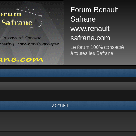
Forum Renault
Safrane
www.renault-
safrane.com
Le forum 100% consacré
à toutes les Safrane
ACCUEIL