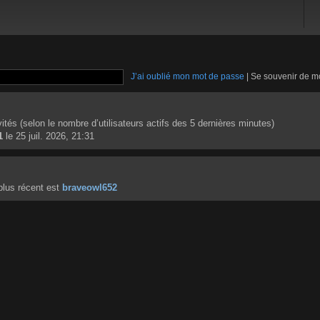
J’ai oublié mon mot de passe
|
Se souvenir de m
invités (selon le nombre d’utilisateurs actifs des 5 dernières minutes)
1
le 25 juil. 2026, 21:31
lus récent est
braveowl652