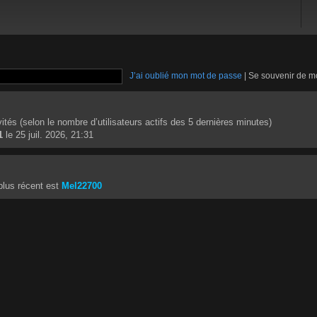
J’ai oublié mon mot de passe
|
Se souvenir de m
invités (selon le nombre d’utilisateurs actifs des 5 dernières minutes)
1
le 25 juil. 2026, 21:31
lus récent est
Mel22700