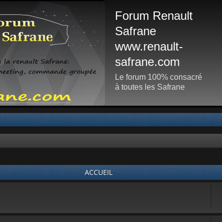
Forum Renault
Safrane
www.renault-
safrane.com
Le forum 100% consacré
à toutes les Safrane
ACCUEIL