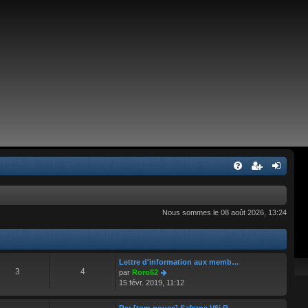
Nous sommes le 08 août 2026, 13:24
Lettre d'information aux memb…
3
4
C
par
Roro62
o
15 févr. 2019, 11:12
n
s
Re: [tom pouce] Safrane V6i R…