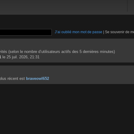
J’ai oublié mon mot de passe
|
Se souvenir de m
invités (selon le nombre d’utilisateurs actifs des 5 dernières minutes)
1
le 25 juil. 2026, 21:31
lus récent est
braveowl652