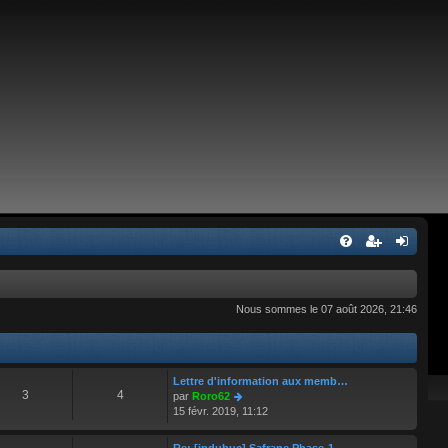
Nous sommes le 07 août 2026, 21:46
Lettre d'information aux memb…
3
4
C
par
Roro62
o
15 févr. 2019, 11:12
n
s
Re: [jpdubuc] Safrane Phase-1…