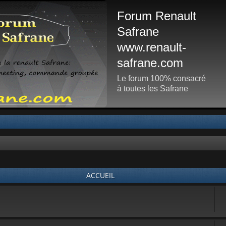
Forum Renault
Safrane
www.renault-
safrane.com
Le forum 100% consacré
à toutes les Safrane
ACCUEIL