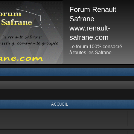
Forum Renault
Safrane
www.renault-
safrane.com
Le forum 100% consacré
à toutes les Safrane
ACCUEIL