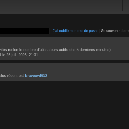
J’ai oublié mon mot de passe
|
Se souvenir de m
invités (selon le nombre d’utilisateurs actifs des 5 dernières minutes)
1
le 25 juil. 2026, 21:31
lus récent est
braveowl652