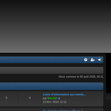
Nous sommes le 08 août 2026, 00:11
Lettre d'information aux memb…
3
4
C
par
Roro62
o
15 févr. 2019, 11:12
n
s
Re: [jpdubuc] Safrane Phase-1…