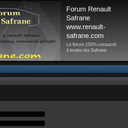
Forum Renault
Safrane
www.renault-
safrane.com
Le forum 100% consacré
à toutes les Safrane