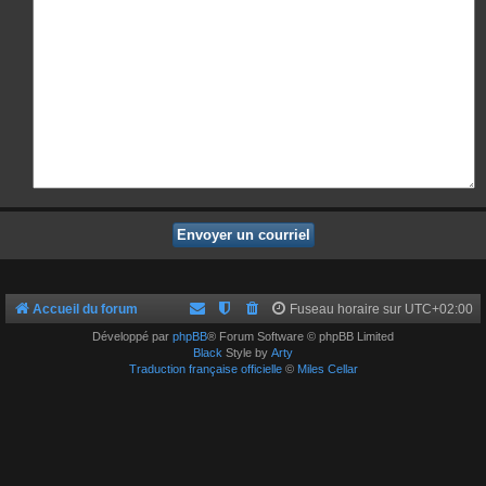
Accueil du forum
Fuseau horaire sur
UTC+02:00
Développé par
phpBB
® Forum Software © phpBB Limited
Black
Style by
Arty
Traduction française officielle
©
Miles Cellar