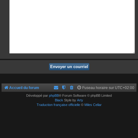
Accueil du forum
Fuseau horaire sur
UTC+02:00
Développé par
phpBB
® Forum Software © phpBB Limited
Black
Style by
Arty
Traduction française officielle
©
Miles Cellar