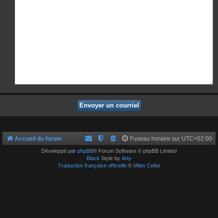
Accueil du forum
Fuseau horaire sur
UTC+02:00
Développé par
phpBB
® Forum Software © phpBB Limited
Black
Style by
Arty
Traduction française officielle
©
Miles Cellar