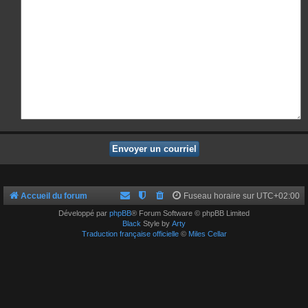
Accueil du forum
Fuseau horaire sur
UTC+02:00
Développé par
phpBB
® Forum Software © phpBB Limited
Black
Style by
Arty
Traduction française officielle
©
Miles Cellar