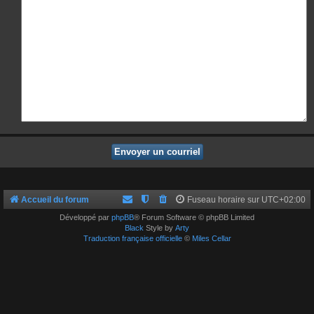
Accueil du forum
Fuseau horaire sur
UTC+02:00
Développé par
phpBB
® Forum Software © phpBB Limited
Black
Style by
Arty
Traduction française officielle
©
Miles Cellar