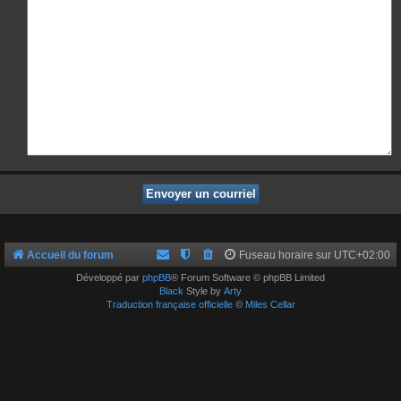
Accueil du forum
Fuseau horaire sur
UTC+02:00
Développé par
phpBB
® Forum Software © phpBB Limited
Black
Style by
Arty
Traduction française officielle
©
Miles Cellar