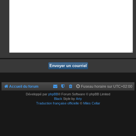
Accueil du forum
Fuseau horaire sur
UTC+02:00
Développé par
phpBB
® Forum Software © phpBB Limited
Black
Style by
Arty
Traduction française officielle
©
Miles Cellar