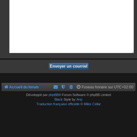
Accueil du forum
Fuseau horaire sur
UTC+02:00
Développé par
phpBB
® Forum Software © phpBB Limited
Black
Style by
Arty
Traduction française officielle
©
Miles Cellar