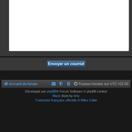
Accueil du forum
Fuseau horaire sur
UTC+02:00
Développé par
phpBB
® Forum Software © phpBB Limited
Black
Style by
Arty
Traduction française officielle
©
Miles Cellar