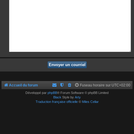
Accueil du forum
Fuseau horaire sur
UTC+02:00
Développé par
phpBB
® Forum Software © phpBB Limited
Black
Style by
Arty
Traduction française officielle
©
Miles Cellar