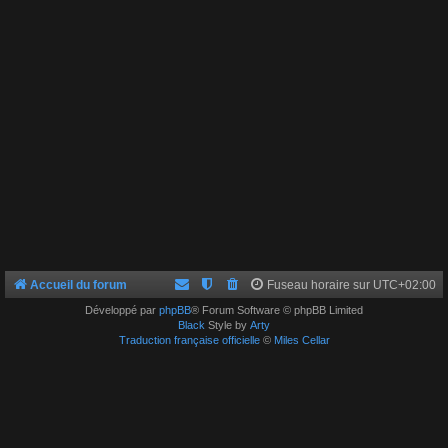
Accueil du forum
Fuseau horaire sur
UTC+02:00
Développé par
phpBB
® Forum Software © phpBB Limited
Black
Style by
Arty
Traduction française officielle
©
Miles Cellar