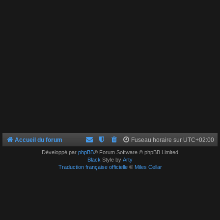
Accueil du forum
Fuseau horaire sur
UTC+02:00
Développé par
phpBB
® Forum Software © phpBB Limited
Black
Style by
Arty
Traduction française officielle
©
Miles Cellar