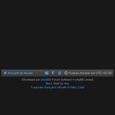
Accueil du forum
Fuseau horaire sur
UTC+02:00
Développé par
phpBB
® Forum Software © phpBB Limited
Black
Style by
Arty
Traduction française officielle
©
Miles Cellar