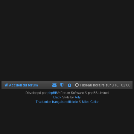
Accueil du forum
Fuseau horaire sur
UTC+02:00
Développé par
phpBB
® Forum Software © phpBB Limited
Black
Style by
Arty
Traduction française officielle
©
Miles Cellar