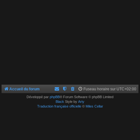
Accueil du forum
Fuseau horaire sur
UTC+02:00
Développé par
phpBB
® Forum Software © phpBB Limited
Black
Style by
Arty
Traduction française officielle
©
Miles Cellar