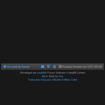
Accueil du forum
Fuseau horaire sur
UTC+02:00
Développé par
phpBB
® Forum Software © phpBB Limited
Black
Style by
Arty
Traduction française officielle
©
Miles Cellar