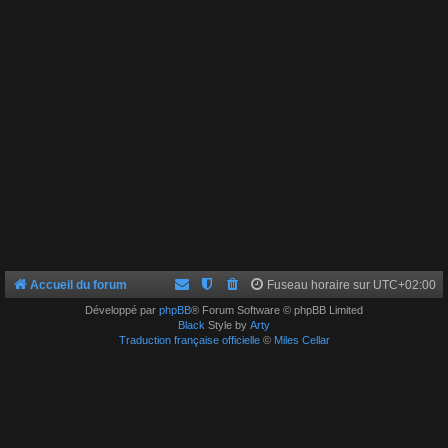
Accueil du forum
Fuseau horaire sur
UTC+02:00
Développé par
phpBB
® Forum Software © phpBB Limited
Black
Style by
Arty
Traduction française officielle
©
Miles Cellar