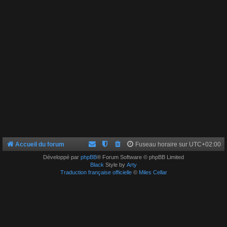
Accueil du forum
Fuseau horaire sur
UTC+02:00
Développé par
phpBB
® Forum Software © phpBB Limited
Black
Style by
Arty
Traduction française officielle
©
Miles Cellar