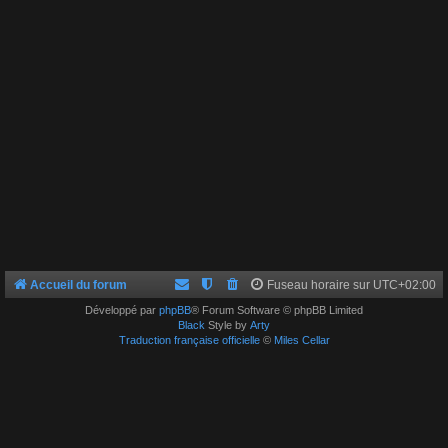
Accueil du forum
Fuseau horaire sur
UTC+02:00
Développé par
phpBB
® Forum Software © phpBB Limited
Black
Style by
Arty
Traduction française officielle
©
Miles Cellar