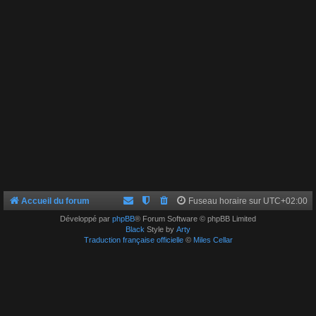
Accueil du forum
Fuseau horaire sur
UTC+02:00
Développé par
phpBB
® Forum Software © phpBB Limited
Black
Style by
Arty
Traduction française officielle
©
Miles Cellar