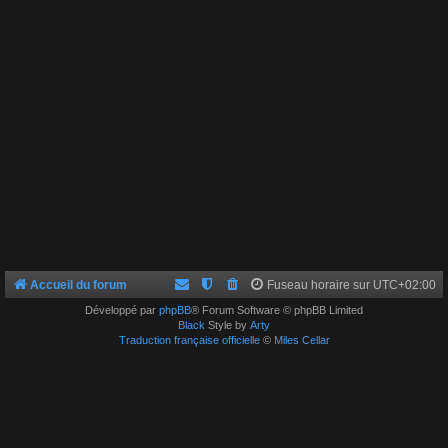
Accueil du forum
Fuseau horaire sur
UTC+02:00
Développé par
phpBB
® Forum Software © phpBB Limited
Black
Style by
Arty
Traduction française officielle
©
Miles Cellar