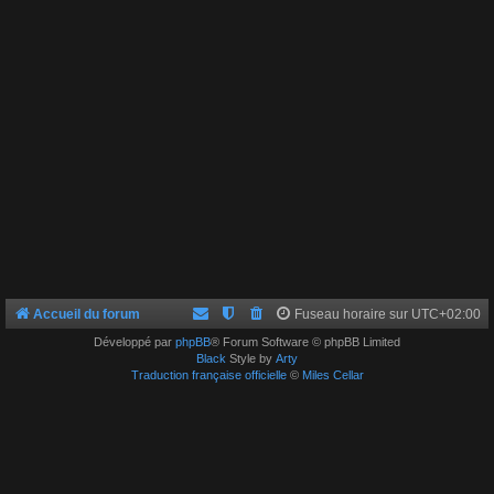
Accueil du forum
Fuseau horaire sur
UTC+02:00
Développé par
phpBB
® Forum Software © phpBB Limited
Black
Style by
Arty
Traduction française officielle
©
Miles Cellar