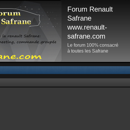
Forum Renault
Safrane
www.renault-
safrane.com
Le forum 100% consacré
à toutes les Safrane