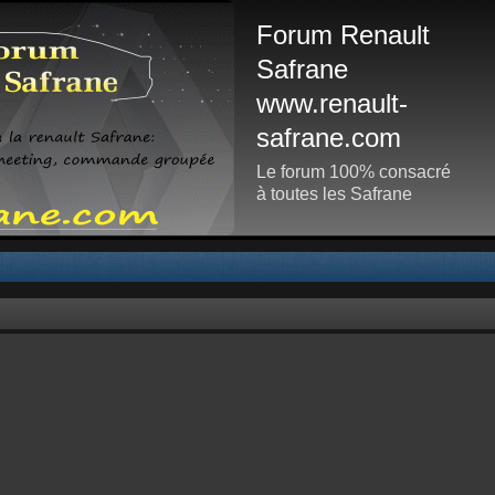
Forum Renault
Safrane
www.renault-
safrane.com
Le forum 100% consacré
à toutes les Safrane