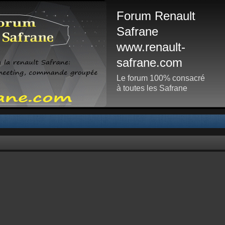
Forum Renault
Safrane
www.renault-
safrane.com
Le forum 100% consacré
à toutes les Safrane