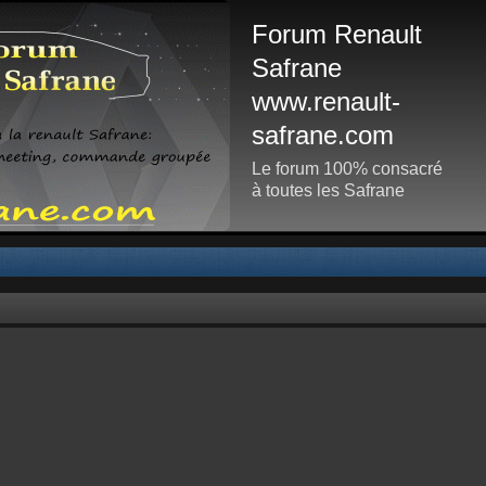
Forum Renault
Safrane
www.renault-
safrane.com
Le forum 100% consacré
à toutes les Safrane