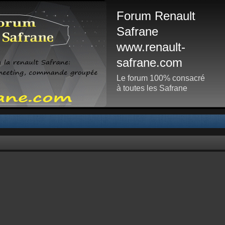
Forum Renault
Safrane
www.renault-
safrane.com
Le forum 100% consacré
à toutes les Safrane