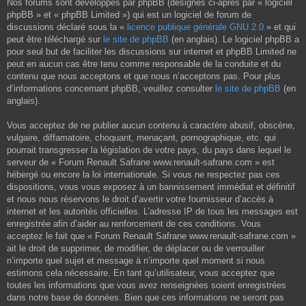
Nos forums sont développés par phpBB (désignés ci-après par « logiciel
phpBB » et « phpBB Limited ») qui est un logiciel de forum de
discussions déclaré sous la «
licence publique générale GNU 2.0
» et qui
peut être téléchargé sur
le site de phpBB
(en anglais). Le logiciel phpBB a
pour seul but de faciliter les discussions sur internet et phpBB Limited ne
peut en aucun cas être tenu comme responsable de la conduite et du
contenu que nous acceptons et que nous n’acceptons pas. Pour plus
d’informations concernant phpBB, veuillez consulter
le site de phpBB
(en
anglais).
Vous acceptez de ne publier aucun contenu à caractère abusif, obscène,
vulgaire, diffamatoire, choquant, menaçant, pornographique, etc. qui
pourrait transgresser la législation de votre pays, du pays dans lequel le
serveur de « Forum Renault Safrane www.renault-safrane.com » est
hébergé ou encore la loi internationale. Si vous ne respectez pas ces
dispositions, vous vous exposez à un bannissement immédiat et définitif
et nous nous réservons le droit d’avertir votre fournisseur d’accès à
internet et les autorités officielles. L’adresse IP de tous les messages est
enregistrée afin d’aider au renforcement de ces conditions. Vous
acceptez le fait que « Forum Renault Safrane www.renault-safrane.com »
ait le droit de supprimer, de modifier, de déplacer ou de verrouiller
n’importe quel sujet et message à n’importe quel moment si nous
estimons cela nécessaire. En tant qu’utilisateur, vous acceptez que
toutes les informations que vous avez renseignées soient enregistrées
dans notre base de données. Bien que ces informations ne seront pas