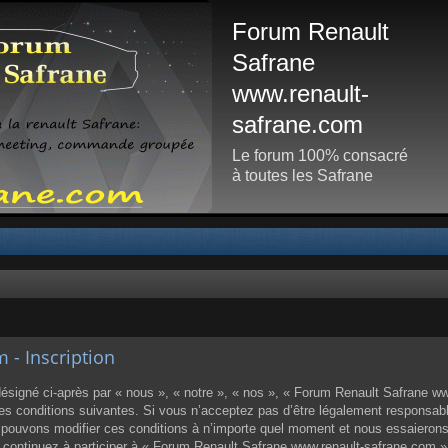
Forum Renault
Safrane
www.renault-
safrane.com
Le forum 100% consacré
à toutes les Safrane
- Inscription
igné ci-après par « nous », « notre », « nos », « Forum Renault Safrane www
 conditions suivantes. Si vous n’acceptez pas d’être légalement responsable d
ouvons modifier ces conditions à n’importe quel moment et nous essaierons
us continuez à participer à « Forum Renault Safrane www.renault-safrane.com 