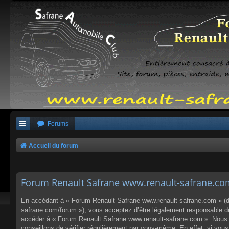
Forums
Accueil du forum
Forum Renault Safrane www.renault-safrane.com 
En accédant à « Forum Renault Safrane www.renault-safrane.com » (dés
safrane.com/forum »), vous acceptez d’être légalement responsable des
accéder à « Forum Renault Safrane www.renault-safrane.com ». Nous p
conseillons de vérifier régulièrement par vous-même. En effet, si vo