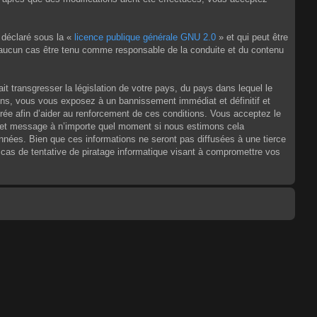
 déclaré sous la «
licence publique générale GNU 2.0
» et qui peut être
en aucun cas être tenu comme responsable de la conduite et du contenu
t transgresser la législation de votre pays, du pays dans lequel le
ons, vous vous exposez à un bannissement immédiat et définitif et
strée afin d’aider au renforcement de ces conditions. Vous acceptez le
jet et message à n’importe quel moment si nous estimons cela
nnées. Bien que ces informations ne seront pas diffusées à une tierce
as de tentative de piratage informatique visant à compromettre vos