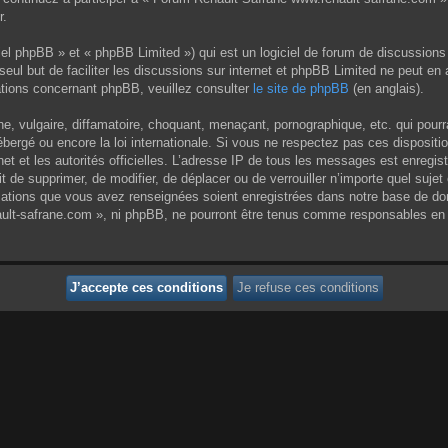
r.
el phpBB » et « phpBB Limited ») qui est un logiciel de forum de discussions
 seul but de faciliter les discussions sur internet et phpBB Limited ne peut 
tions concernant phpBB, veuillez consulter
le site de phpBB
(en anglais).
 vulgaire, diffamatoire, choquant, menaçant, pornographique, etc. qui pourrai
ergé ou encore la loi internationale. Si vous ne respectez pas ces dispositi
rnet et les autorités officielles. L’adresse IP de tous les messages est enregi
it de supprimer, de modifier, de déplacer ou de verrouiller n’importe quel su
rmations que vous avez renseignées soient enregistrées dans notre base de do
ult-safrane.com », ni phpBB, ne pourront être tenus comme responsables en c