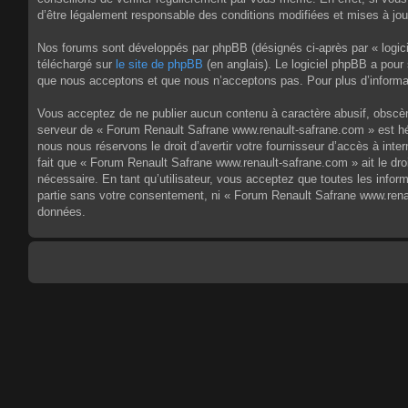
d’être légalement responsable des conditions modifiées et mises à jou
Nos forums sont développés par phpBB (désignés ci-après par « logici
téléchargé sur
le site de phpBB
(en anglais). Le logiciel phpBB a pour
que nous acceptons et que nous n’acceptons pas. Pour plus d’informa
Vous acceptez de ne publier aucun contenu à caractère abusif, obscène,
serveur de « Forum Renault Safrane www.renault-safrane.com » est héb
nous nous réservons le droit d’avertir votre fournisseur d’accès à inte
fait que « Forum Renault Safrane www.renault-safrane.com » ait le dro
nécessaire. En tant qu’utilisateur, vous acceptez que toutes les info
partie sans votre consentement, ni « Forum Renault Safrane www.rena
données.