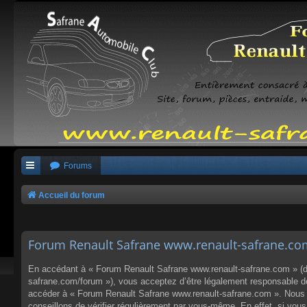
Forums
Accueil du forum
Forum Renault Safrane www.renault-safrane.com 
En accédant à « Forum Renault Safrane www.renault-safrane.com » (dés
safrane.com/forum »), vous acceptez d’être légalement responsable des
accéder à « Forum Renault Safrane www.renault-safrane.com ». Nous p
conseillons de vérifier régulièrement par vous-même. En effet, si vo