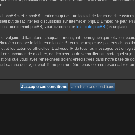
r.
el phpBB » et « phpBB Limited ») qui est un logiciel de forum de discussions
 seul but de faciliter les discussions sur internet et phpBB Limited ne peut 
tions concernant phpBB, veuillez consulter
le site de phpBB
(en anglais).
 vulgaire, diffamatoire, choquant, menaçant, pornographique, etc. qui pourrai
ergé ou encore la loi internationale. Si vous ne respectez pas ces dispositi
rnet et les autorités officielles. L’adresse IP de tous les messages est enregi
it de supprimer, de modifier, de déplacer ou de verrouiller n’importe quel su
rmations que vous avez renseignées soient enregistrées dans notre base de do
ult-safrane.com », ni phpBB, ne pourront être tenus comme responsables en c