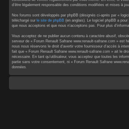
d’être légalement responsable des conditions modifiées et mises à jou
Nos forums sont développés par phpBB (désignés ci-après par « logici
téléchargé sur
le site de phpBB
(en anglais). Le logiciel phpBB a pour
que nous acceptons et que nous n’acceptons pas. Pour plus d’informa
Vous acceptez de ne publier aucun contenu à caractère abusif, obscène,
serveur de « Forum Renault Safrane www.renault-safrane.com » est héb
nous nous réservons le droit d’avertir votre fournisseur d’accès à inte
fait que « Forum Renault Safrane www.renault-safrane.com » ait le dro
nécessaire. En tant qu’utilisateur, vous acceptez que toutes les info
partie sans votre consentement, ni « Forum Renault Safrane www.rena
données.