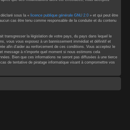
 déclaré sous la «
licence publique générale GNU 2.0
» et qui peut être
en aucun cas être tenu comme responsable de la conduite et du contenu
t transgresser la législation de votre pays, du pays dans lequel le
ons, vous vous exposez à un bannissement immédiat et définitif et
strée afin d’aider au renforcement de ces conditions. Vous acceptez le
jet et message à n’importe quel moment si nous estimons cela
nnées. Bien que ces informations ne seront pas diffusées à une tierce
as de tentative de piratage informatique visant à compromettre vos