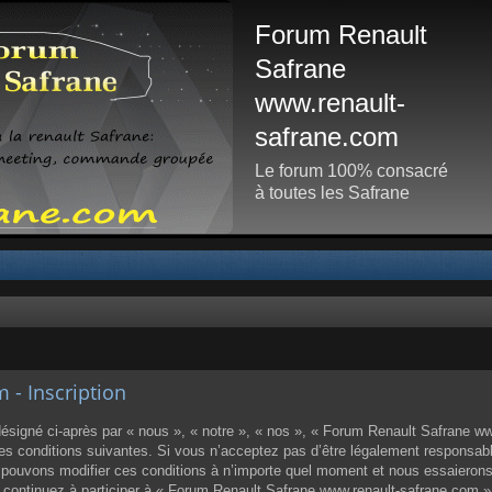
Forum Renault
Safrane
www.renault-
safrane.com
Le forum 100% consacré
à toutes les Safrane
- Inscription
igné ci-après par « nous », « notre », « nos », « Forum Renault Safrane www
 conditions suivantes. Si vous n’acceptez pas d’être légalement responsable d
ouvons modifier ces conditions à n’importe quel moment et nous essaierons
us continuez à participer à « Forum Renault Safrane www.renault-safrane.com 