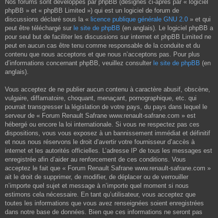
Nos forums sont développés par phpBB (désignés ci-après par « logiciel
phpBB » et « phpBB Limited ») qui est un logiciel de forum de
discussions déclaré sous la «
licence publique générale GNU 2.0
» et qui
peut être téléchargé sur
le site de phpBB
(en anglais). Le logiciel phpBB a
pour seul but de faciliter les discussions sur internet et phpBB Limited ne
peut en aucun cas être tenu comme responsable de la conduite et du
contenu que nous acceptons et que nous n’acceptons pas. Pour plus
d’informations concernant phpBB, veuillez consulter
le site de phpBB
(en
anglais).
Vous acceptez de ne publier aucun contenu à caractère abusif, obscène,
vulgaire, diffamatoire, choquant, menaçant, pornographique, etc. qui
pourrait transgresser la législation de votre pays, du pays dans lequel le
serveur de « Forum Renault Safrane www.renault-safrane.com » est
hébergé ou encore la loi internationale. Si vous ne respectez pas ces
dispositions, vous vous exposez à un bannissement immédiat et définitif
et nous nous réservons le droit d’avertir votre fournisseur d’accès à
internet et les autorités officielles. L’adresse IP de tous les messages est
enregistrée afin d’aider au renforcement de ces conditions. Vous
acceptez le fait que « Forum Renault Safrane www.renault-safrane.com »
ait le droit de supprimer, de modifier, de déplacer ou de verrouiller
n’importe quel sujet et message à n’importe quel moment si nous
estimons cela nécessaire. En tant qu’utilisateur, vous acceptez que
toutes les informations que vous avez renseignées soient enregistrées
dans notre base de données. Bien que ces informations ne seront pas