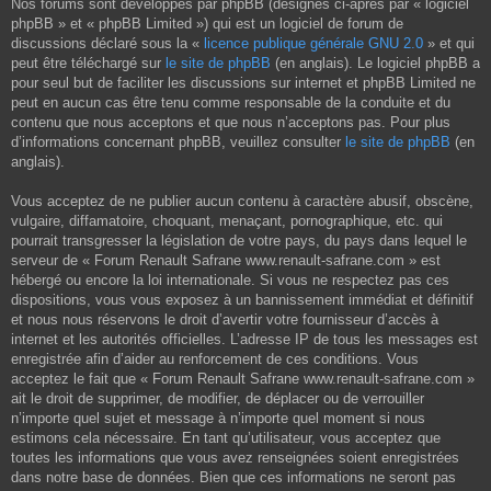
Nos forums sont développés par phpBB (désignés ci-après par « logiciel
phpBB » et « phpBB Limited ») qui est un logiciel de forum de
discussions déclaré sous la «
licence publique générale GNU 2.0
» et qui
peut être téléchargé sur
le site de phpBB
(en anglais). Le logiciel phpBB a
pour seul but de faciliter les discussions sur internet et phpBB Limited ne
peut en aucun cas être tenu comme responsable de la conduite et du
contenu que nous acceptons et que nous n’acceptons pas. Pour plus
d’informations concernant phpBB, veuillez consulter
le site de phpBB
(en
anglais).
Vous acceptez de ne publier aucun contenu à caractère abusif, obscène,
vulgaire, diffamatoire, choquant, menaçant, pornographique, etc. qui
pourrait transgresser la législation de votre pays, du pays dans lequel le
serveur de « Forum Renault Safrane www.renault-safrane.com » est
hébergé ou encore la loi internationale. Si vous ne respectez pas ces
dispositions, vous vous exposez à un bannissement immédiat et définitif
et nous nous réservons le droit d’avertir votre fournisseur d’accès à
internet et les autorités officielles. L’adresse IP de tous les messages est
enregistrée afin d’aider au renforcement de ces conditions. Vous
acceptez le fait que « Forum Renault Safrane www.renault-safrane.com »
ait le droit de supprimer, de modifier, de déplacer ou de verrouiller
n’importe quel sujet et message à n’importe quel moment si nous
estimons cela nécessaire. En tant qu’utilisateur, vous acceptez que
toutes les informations que vous avez renseignées soient enregistrées
dans notre base de données. Bien que ces informations ne seront pas