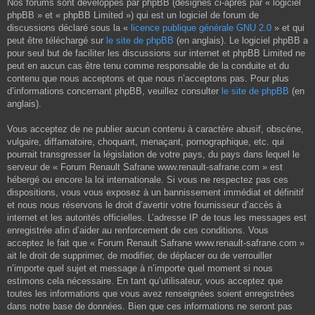
Nos forums sont développés par phpBB (désignés ci-après par « logiciel
phpBB » et « phpBB Limited ») qui est un logiciel de forum de
discussions déclaré sous la «
licence publique générale GNU 2.0
» et qui
peut être téléchargé sur
le site de phpBB
(en anglais). Le logiciel phpBB a
pour seul but de faciliter les discussions sur internet et phpBB Limited ne
peut en aucun cas être tenu comme responsable de la conduite et du
contenu que nous acceptons et que nous n’acceptons pas. Pour plus
d’informations concernant phpBB, veuillez consulter
le site de phpBB
(en
anglais).
Vous acceptez de ne publier aucun contenu à caractère abusif, obscène,
vulgaire, diffamatoire, choquant, menaçant, pornographique, etc. qui
pourrait transgresser la législation de votre pays, du pays dans lequel le
serveur de « Forum Renault Safrane www.renault-safrane.com » est
hébergé ou encore la loi internationale. Si vous ne respectez pas ces
dispositions, vous vous exposez à un bannissement immédiat et définitif
et nous nous réservons le droit d’avertir votre fournisseur d’accès à
internet et les autorités officielles. L’adresse IP de tous les messages est
enregistrée afin d’aider au renforcement de ces conditions. Vous
acceptez le fait que « Forum Renault Safrane www.renault-safrane.com »
ait le droit de supprimer, de modifier, de déplacer ou de verrouiller
n’importe quel sujet et message à n’importe quel moment si nous
estimons cela nécessaire. En tant qu’utilisateur, vous acceptez que
toutes les informations que vous avez renseignées soient enregistrées
dans notre base de données. Bien que ces informations ne seront pas