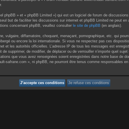
r.
el phpBB » et « phpBB Limited ») qui est un logiciel de forum de discussions
 seul but de faciliter les discussions sur internet et phpBB Limited ne peut 
tions concernant phpBB, veuillez consulter
le site de phpBB
(en anglais).
 vulgaire, diffamatoire, choquant, menaçant, pornographique, etc. qui pourrai
ergé ou encore la loi internationale. Si vous ne respectez pas ces dispositi
rnet et les autorités officielles. L’adresse IP de tous les messages est enregi
it de supprimer, de modifier, de déplacer ou de verrouiller n’importe quel su
rmations que vous avez renseignées soient enregistrées dans notre base de do
ult-safrane.com », ni phpBB, ne pourront être tenus comme responsables en c