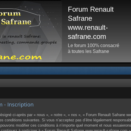
Forum Renault
Safrane
www.renault-
safrane.com
Le forum 100% consacré
à toutes les Safrane
- Inscription
igné ci-après par « nous », « notre », « nos », « Forum Renault Safrane www
 conditions suivantes. Si vous n’acceptez pas d’être légalement responsable d
ouvons modifier ces conditions à n’importe quel moment et nous essaierons
us continuez à participer à « Forum Renault Safrane www.renault-safrane.com 