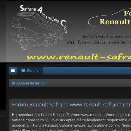
Forums
Accueil du forum
Forum Renault Safrane www.renault-safrane.com 
En accédant à « Forum Renault Safrane www.renault-safrane.com » (dés
safrane.com/forum »), vous acceptez d’être légalement responsable des
accéder à « Forum Renault Safrane www.renault-safrane.com ». Nous p
conseillons de vérifier régulièrement par vous-même. En effet, si vo