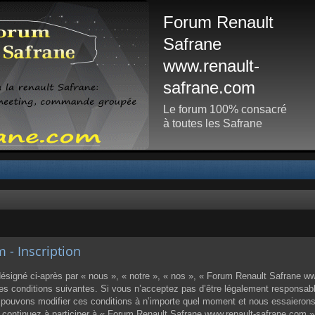
Forum Renault
Safrane
www.renault-
safrane.com
Le forum 100% consacré
à toutes les Safrane
- Inscription
igné ci-après par « nous », « notre », « nos », « Forum Renault Safrane www
 conditions suivantes. Si vous n’acceptez pas d’être légalement responsable d
ouvons modifier ces conditions à n’importe quel moment et nous essaierons
us continuez à participer à « Forum Renault Safrane www.renault-safrane.com 