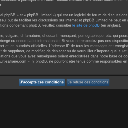
r.
el phpBB » et « phpBB Limited ») qui est un logiciel de forum de discussions
 seul but de faciliter les discussions sur internet et phpBB Limited ne peut 
tions concernant phpBB, veuillez consulter
le site de phpBB
(en anglais).
 vulgaire, diffamatoire, choquant, menaçant, pornographique, etc. qui pourrai
ergé ou encore la loi internationale. Si vous ne respectez pas ces dispositi
rnet et les autorités officielles. L’adresse IP de tous les messages est enregi
it de supprimer, de modifier, de déplacer ou de verrouiller n’importe quel su
rmations que vous avez renseignées soient enregistrées dans notre base de do
ult-safrane.com », ni phpBB, ne pourront être tenus comme responsables en c