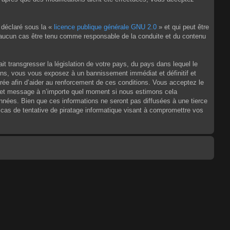
 déclaré sous la «
licence publique générale GNU 2.0
» et qui peut être
en aucun cas être tenu comme responsable de la conduite et du contenu
t transgresser la législation de votre pays, du pays dans lequel le
ons, vous vous exposez à un bannissement immédiat et définitif et
strée afin d’aider au renforcement de ces conditions. Vous acceptez le
jet et message à n’importe quel moment si nous estimons cela
nnées. Bien que ces informations ne seront pas diffusées à une tierce
as de tentative de piratage informatique visant à compromettre vos