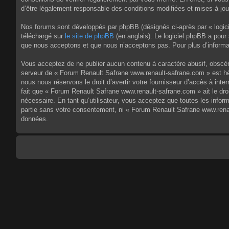
d’être légalement responsable des conditions modifiées et mises à jou
Nos forums sont développés par phpBB (désignés ci-après par « logici
téléchargé sur
le site de phpBB
(en anglais). Le logiciel phpBB a pour
que nous acceptons et que nous n’acceptons pas. Pour plus d’informa
Vous acceptez de ne publier aucun contenu à caractère abusif, obscène,
serveur de « Forum Renault Safrane www.renault-safrane.com » est héb
nous nous réservons le droit d’avertir votre fournisseur d’accès à inte
fait que « Forum Renault Safrane www.renault-safrane.com » ait le dro
nécessaire. En tant qu’utilisateur, vous acceptez que toutes les info
partie sans votre consentement, ni « Forum Renault Safrane www.rena
données.