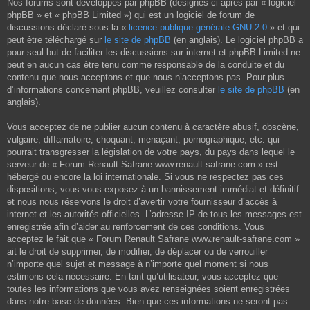
Nos forums sont développés par phpBB (désignés ci-après par « logiciel
phpBB » et « phpBB Limited ») qui est un logiciel de forum de
discussions déclaré sous la «
licence publique générale GNU 2.0
» et qui
peut être téléchargé sur
le site de phpBB
(en anglais). Le logiciel phpBB a
pour seul but de faciliter les discussions sur internet et phpBB Limited ne
peut en aucun cas être tenu comme responsable de la conduite et du
contenu que nous acceptons et que nous n’acceptons pas. Pour plus
d’informations concernant phpBB, veuillez consulter
le site de phpBB
(en
anglais).
Vous acceptez de ne publier aucun contenu à caractère abusif, obscène,
vulgaire, diffamatoire, choquant, menaçant, pornographique, etc. qui
pourrait transgresser la législation de votre pays, du pays dans lequel le
serveur de « Forum Renault Safrane www.renault-safrane.com » est
hébergé ou encore la loi internationale. Si vous ne respectez pas ces
dispositions, vous vous exposez à un bannissement immédiat et définitif
et nous nous réservons le droit d’avertir votre fournisseur d’accès à
internet et les autorités officielles. L’adresse IP de tous les messages est
enregistrée afin d’aider au renforcement de ces conditions. Vous
acceptez le fait que « Forum Renault Safrane www.renault-safrane.com »
ait le droit de supprimer, de modifier, de déplacer ou de verrouiller
n’importe quel sujet et message à n’importe quel moment si nous
estimons cela nécessaire. En tant qu’utilisateur, vous acceptez que
toutes les informations que vous avez renseignées soient enregistrées
dans notre base de données. Bien que ces informations ne seront pas