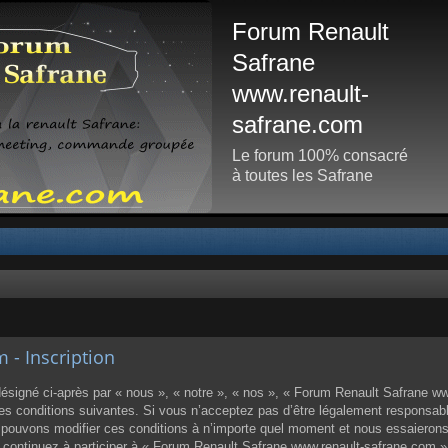
Forum Renault
Safrane
www.renault-
safrane.com
Le forum 100% consacré
à toutes les Safrane
- Inscription
igné ci-après par « nous », « notre », « nos », « Forum Renault Safrane www
 conditions suivantes. Si vous n’acceptez pas d’être légalement responsable d
ouvons modifier ces conditions à n’importe quel moment et nous essaierons
us continuez à participer à « Forum Renault Safrane www.renault-safrane.com 