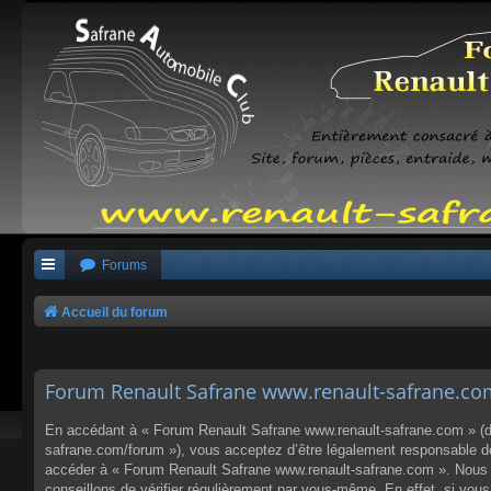
Forums
Accueil du forum
Forum Renault Safrane www.renault-safrane.com 
En accédant à « Forum Renault Safrane www.renault-safrane.com » (dés
safrane.com/forum »), vous acceptez d’être légalement responsable des
accéder à « Forum Renault Safrane www.renault-safrane.com ». Nous p
conseillons de vérifier régulièrement par vous-même. En effet, si vo