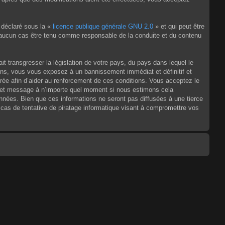
 déclaré sous la «
licence publique générale GNU 2.0
» et qui peut être
en aucun cas être tenu comme responsable de la conduite et du contenu
t transgresser la législation de votre pays, du pays dans lequel le
ons, vous vous exposez à un bannissement immédiat et définitif et
strée afin d’aider au renforcement de ces conditions. Vous acceptez le
jet et message à n’importe quel moment si nous estimons cela
nnées. Bien que ces informations ne seront pas diffusées à une tierce
as de tentative de piratage informatique visant à compromettre vos