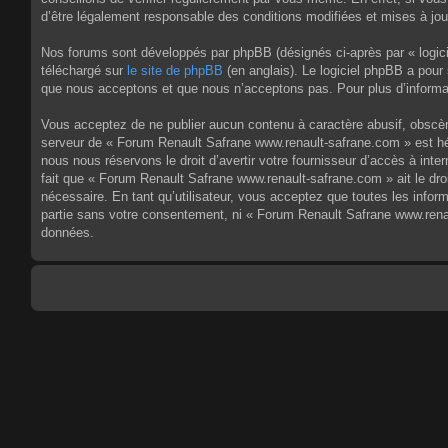
d’être légalement responsable des conditions modifiées et mises à jou
Nos forums sont développés par phpBB (désignés ci-après par « logici
téléchargé sur
le site de phpBB
(en anglais). Le logiciel phpBB a pour
que nous acceptons et que nous n’acceptons pas. Pour plus d’informa
Vous acceptez de ne publier aucun contenu à caractère abusif, obscène,
serveur de « Forum Renault Safrane www.renault-safrane.com » est héb
nous nous réservons le droit d’avertir votre fournisseur d’accès à inte
fait que « Forum Renault Safrane www.renault-safrane.com » ait le dro
nécessaire. En tant qu’utilisateur, vous acceptez que toutes les info
partie sans votre consentement, ni « Forum Renault Safrane www.rena
données.