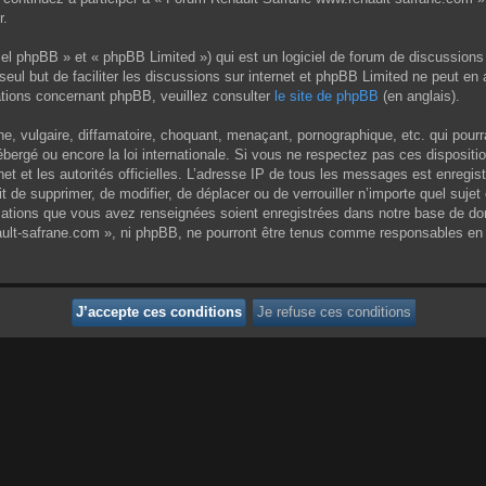
r.
el phpBB » et « phpBB Limited ») qui est un logiciel de forum de discussions
 seul but de faciliter les discussions sur internet et phpBB Limited ne peut 
tions concernant phpBB, veuillez consulter
le site de phpBB
(en anglais).
 vulgaire, diffamatoire, choquant, menaçant, pornographique, etc. qui pourrai
ergé ou encore la loi internationale. Si vous ne respectez pas ces dispositi
rnet et les autorités officielles. L’adresse IP de tous les messages est enregi
it de supprimer, de modifier, de déplacer ou de verrouiller n’importe quel su
rmations que vous avez renseignées soient enregistrées dans notre base de do
ult-safrane.com », ni phpBB, ne pourront être tenus comme responsables en c