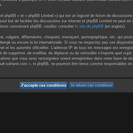
r.
el phpBB » et « phpBB Limited ») qui est un logiciel de forum de discussions
 seul but de faciliter les discussions sur internet et phpBB Limited ne peut 
tions concernant phpBB, veuillez consulter
le site de phpBB
(en anglais).
 vulgaire, diffamatoire, choquant, menaçant, pornographique, etc. qui pourrai
ergé ou encore la loi internationale. Si vous ne respectez pas ces dispositi
rnet et les autorités officielles. L’adresse IP de tous les messages est enregi
it de supprimer, de modifier, de déplacer ou de verrouiller n’importe quel su
rmations que vous avez renseignées soient enregistrées dans notre base de do
ult-safrane.com », ni phpBB, ne pourront être tenus comme responsables en c