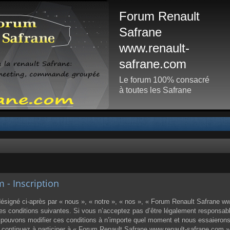
Forum Renault
Safrane
www.renault-
safrane.com
Le forum 100% consacré
à toutes les Safrane
- Inscription
igné ci-après par « nous », « notre », « nos », « Forum Renault Safrane www
 conditions suivantes. Si vous n’acceptez pas d’être légalement responsable d
ouvons modifier ces conditions à n’importe quel moment et nous essaierons
us continuez à participer à « Forum Renault Safrane www.renault-safrane.com 