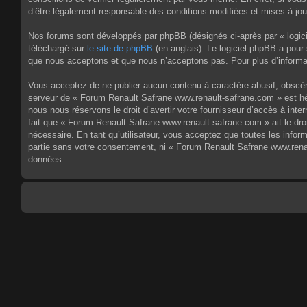
d’être légalement responsable des conditions modifiées et mises à jou
Nos forums sont développés par phpBB (désignés ci-après par « logici
téléchargé sur
le site de phpBB
(en anglais). Le logiciel phpBB a pour
que nous acceptons et que nous n’acceptons pas. Pour plus d’informa
Vous acceptez de ne publier aucun contenu à caractère abusif, obscène,
serveur de « Forum Renault Safrane www.renault-safrane.com » est héb
nous nous réservons le droit d’avertir votre fournisseur d’accès à inte
fait que « Forum Renault Safrane www.renault-safrane.com » ait le dro
nécessaire. En tant qu’utilisateur, vous acceptez que toutes les info
partie sans votre consentement, ni « Forum Renault Safrane www.rena
données.