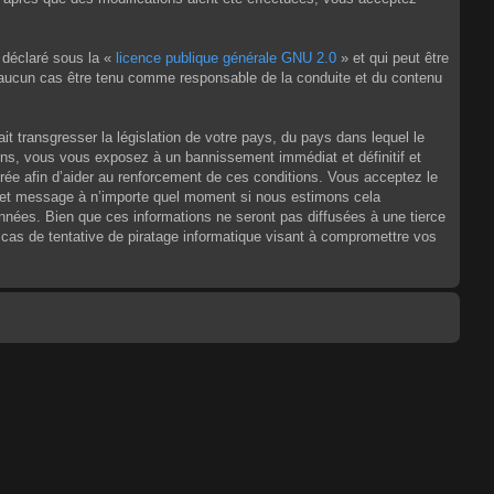
 déclaré sous la «
licence publique générale GNU 2.0
» et qui peut être
en aucun cas être tenu comme responsable de la conduite et du contenu
t transgresser la législation de votre pays, du pays dans lequel le
ons, vous vous exposez à un bannissement immédiat et définitif et
strée afin d’aider au renforcement de ces conditions. Vous acceptez le
jet et message à n’importe quel moment si nous estimons cela
nnées. Bien que ces informations ne seront pas diffusées à une tierce
as de tentative de piratage informatique visant à compromettre vos