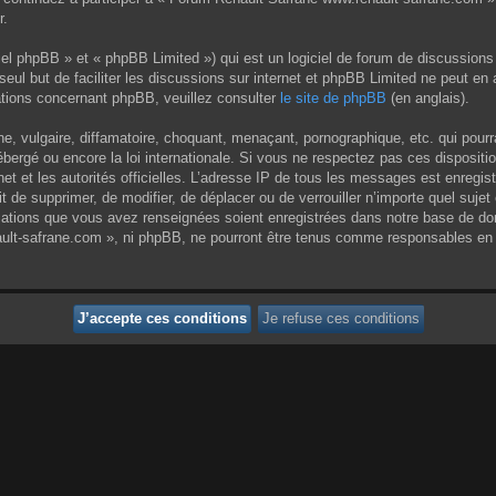
r.
el phpBB » et « phpBB Limited ») qui est un logiciel de forum de discussions
 seul but de faciliter les discussions sur internet et phpBB Limited ne peut 
tions concernant phpBB, veuillez consulter
le site de phpBB
(en anglais).
 vulgaire, diffamatoire, choquant, menaçant, pornographique, etc. qui pourrai
ergé ou encore la loi internationale. Si vous ne respectez pas ces dispositi
rnet et les autorités officielles. L’adresse IP de tous les messages est enregi
it de supprimer, de modifier, de déplacer ou de verrouiller n’importe quel su
rmations que vous avez renseignées soient enregistrées dans notre base de do
ult-safrane.com », ni phpBB, ne pourront être tenus comme responsables en c