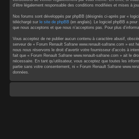
d’être légalement responsable des conditions modifiées et mises à jou
Nos forums sont développés par phpBB (désignés ci-après par « logici
téléchargé sur
le site de phpBB
(en anglais). Le logiciel phpBB a pour
que nous acceptons et que nous n’acceptons pas. Pour plus d’informa
Vous acceptez de ne publier aucun contenu à caractère abusif, obscène,
serveur de « Forum Renault Safrane www.renault-safrane.com » est héb
nous nous réservons le droit d’avertir votre fournisseur d’accès à inte
fait que « Forum Renault Safrane www.renault-safrane.com » ait le dro
nécessaire. En tant qu’utilisateur, vous acceptez que toutes les info
partie sans votre consentement, ni « Forum Renault Safrane www.rena
données.