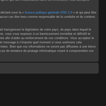
 déclaré sous la «
licence publique générale GNU 2.0
» et qui peut être
en aucun cas être tenu comme responsable de la conduite et du contenu
t transgresser la législation de votre pays, du pays dans lequel le
ons, vous vous exposez à un bannissement immédiat et définitif et
strée afin d’aider au renforcement de ces conditions. Vous acceptez le
jet et message à n’importe quel moment si nous estimons cela
nnées. Bien que ces informations ne seront pas diffusées à une tierce
as de tentative de piratage informatique visant à compromettre vos