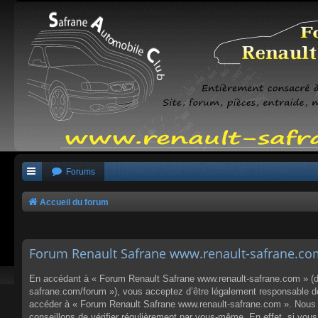
Forums
Accueil du forum
Forum Renault Safrane www.renault-safrane.com 
En accédant à « Forum Renault Safrane www.renault-safrane.com » (dés
safrane.com/forum »), vous acceptez d’être légalement responsable des
accéder à « Forum Renault Safrane www.renault-safrane.com ». Nous p
conseillons de vérifier régulièrement par vous-même. En effet, si vo