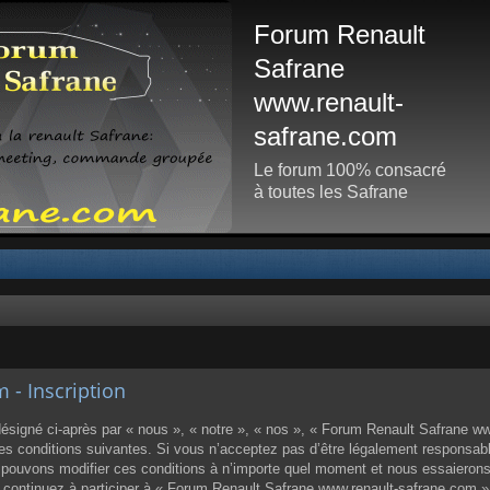
Forum Renault
Safrane
www.renault-
safrane.com
Le forum 100% consacré
à toutes les Safrane
- Inscription
igné ci-après par « nous », « notre », « nos », « Forum Renault Safrane www
 conditions suivantes. Si vous n’acceptez pas d’être légalement responsable d
ouvons modifier ces conditions à n’importe quel moment et nous essaierons
us continuez à participer à « Forum Renault Safrane www.renault-safrane.com 