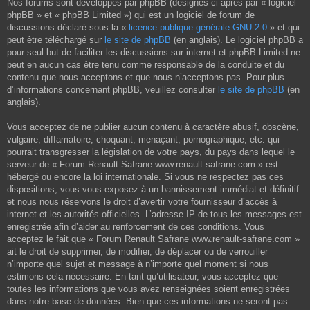
Nos forums sont développés par phpBB (désignés ci-après par « logiciel
phpBB » et « phpBB Limited ») qui est un logiciel de forum de
discussions déclaré sous la «
licence publique générale GNU 2.0
» et qui
peut être téléchargé sur
le site de phpBB
(en anglais). Le logiciel phpBB a
pour seul but de faciliter les discussions sur internet et phpBB Limited ne
peut en aucun cas être tenu comme responsable de la conduite et du
contenu que nous acceptons et que nous n’acceptons pas. Pour plus
d’informations concernant phpBB, veuillez consulter
le site de phpBB
(en
anglais).
Vous acceptez de ne publier aucun contenu à caractère abusif, obscène,
vulgaire, diffamatoire, choquant, menaçant, pornographique, etc. qui
pourrait transgresser la législation de votre pays, du pays dans lequel le
serveur de « Forum Renault Safrane www.renault-safrane.com » est
hébergé ou encore la loi internationale. Si vous ne respectez pas ces
dispositions, vous vous exposez à un bannissement immédiat et définitif
et nous nous réservons le droit d’avertir votre fournisseur d’accès à
internet et les autorités officielles. L’adresse IP de tous les messages est
enregistrée afin d’aider au renforcement de ces conditions. Vous
acceptez le fait que « Forum Renault Safrane www.renault-safrane.com »
ait le droit de supprimer, de modifier, de déplacer ou de verrouiller
n’importe quel sujet et message à n’importe quel moment si nous
estimons cela nécessaire. En tant qu’utilisateur, vous acceptez que
toutes les informations que vous avez renseignées soient enregistrées
dans notre base de données. Bien que ces informations ne seront pas