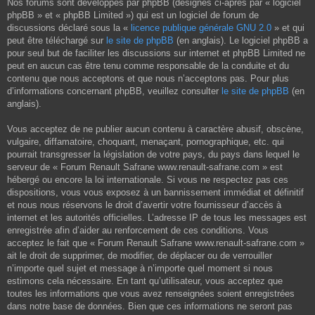
Nos forums sont développés par phpBB (désignés ci-après par « logiciel
phpBB » et « phpBB Limited ») qui est un logiciel de forum de
discussions déclaré sous la «
licence publique générale GNU 2.0
» et qui
peut être téléchargé sur
le site de phpBB
(en anglais). Le logiciel phpBB a
pour seul but de faciliter les discussions sur internet et phpBB Limited ne
peut en aucun cas être tenu comme responsable de la conduite et du
contenu que nous acceptons et que nous n’acceptons pas. Pour plus
d’informations concernant phpBB, veuillez consulter
le site de phpBB
(en
anglais).
Vous acceptez de ne publier aucun contenu à caractère abusif, obscène,
vulgaire, diffamatoire, choquant, menaçant, pornographique, etc. qui
pourrait transgresser la législation de votre pays, du pays dans lequel le
serveur de « Forum Renault Safrane www.renault-safrane.com » est
hébergé ou encore la loi internationale. Si vous ne respectez pas ces
dispositions, vous vous exposez à un bannissement immédiat et définitif
et nous nous réservons le droit d’avertir votre fournisseur d’accès à
internet et les autorités officielles. L’adresse IP de tous les messages est
enregistrée afin d’aider au renforcement de ces conditions. Vous
acceptez le fait que « Forum Renault Safrane www.renault-safrane.com »
ait le droit de supprimer, de modifier, de déplacer ou de verrouiller
n’importe quel sujet et message à n’importe quel moment si nous
estimons cela nécessaire. En tant qu’utilisateur, vous acceptez que
toutes les informations que vous avez renseignées soient enregistrées
dans notre base de données. Bien que ces informations ne seront pas