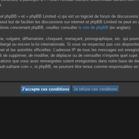
r.
el phpBB » et « phpBB Limited ») qui est un logiciel de forum de discussions
 seul but de faciliter les discussions sur internet et phpBB Limited ne peut 
tions concernant phpBB, veuillez consulter
le site de phpBB
(en anglais).
 vulgaire, diffamatoire, choquant, menaçant, pornographique, etc. qui pourrai
ergé ou encore la loi internationale. Si vous ne respectez pas ces dispositi
rnet et les autorités officielles. L’adresse IP de tous les messages est enregi
it de supprimer, de modifier, de déplacer ou de verrouiller n’importe quel su
rmations que vous avez renseignées soient enregistrées dans notre base de do
ult-safrane.com », ni phpBB, ne pourront être tenus comme responsables en c