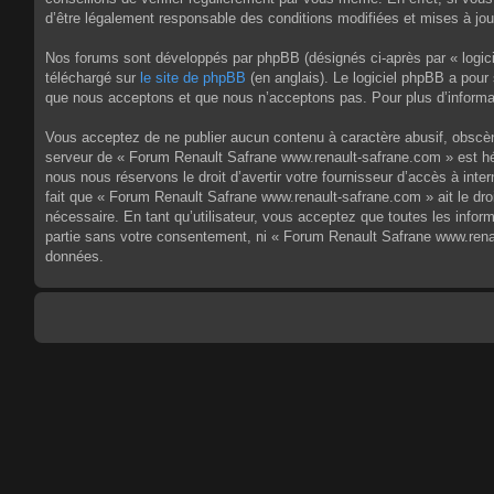
d’être légalement responsable des conditions modifiées et mises à jou
Nos forums sont développés par phpBB (désignés ci-après par « logici
téléchargé sur
le site de phpBB
(en anglais). Le logiciel phpBB a pour
que nous acceptons et que nous n’acceptons pas. Pour plus d’informa
Vous acceptez de ne publier aucun contenu à caractère abusif, obscène,
serveur de « Forum Renault Safrane www.renault-safrane.com » est héb
nous nous réservons le droit d’avertir votre fournisseur d’accès à inte
fait que « Forum Renault Safrane www.renault-safrane.com » ait le dro
nécessaire. En tant qu’utilisateur, vous acceptez que toutes les info
partie sans votre consentement, ni « Forum Renault Safrane www.rena
données.