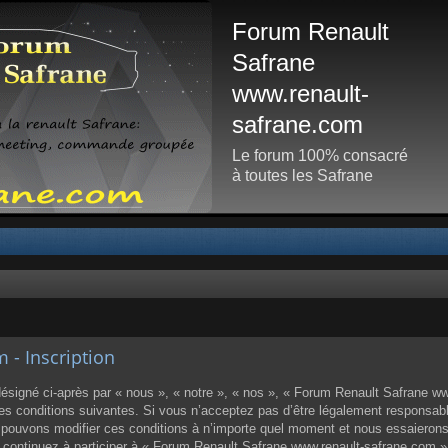
Forum Renault
Safrane
www.renault-
safrane.com
Le forum 100% consacré
à toutes les Safrane
- Inscription
igné ci-après par « nous », « notre », « nos », « Forum Renault Safrane www
 conditions suivantes. Si vous n’acceptez pas d’être légalement responsable d
ouvons modifier ces conditions à n’importe quel moment et nous essaierons
us continuez à participer à « Forum Renault Safrane www.renault-safrane.com 