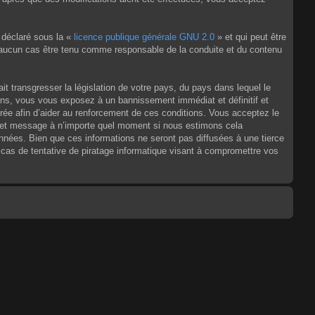
 déclaré sous la «
licence publique générale GNU 2.0
» et qui peut être
en aucun cas être tenu comme responsable de la conduite et du contenu
t transgresser la législation de votre pays, du pays dans lequel le
ons, vous vous exposez à un bannissement immédiat et définitif et
strée afin d’aider au renforcement de ces conditions. Vous acceptez le
jet et message à n’importe quel moment si nous estimons cela
nnées. Bien que ces informations ne seront pas diffusées à une tierce
as de tentative de piratage informatique visant à compromettre vos