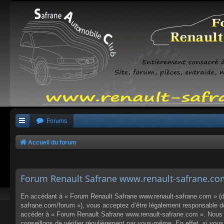
Forums
Accueil du forum
Forum Renault Safrane www.renault-safrane.com 
En accédant à « Forum Renault Safrane www.renault-safrane.com » (dés
safrane.com/forum »), vous acceptez d’être légalement responsable des
accéder à « Forum Renault Safrane www.renault-safrane.com ». Nous p
conseillons de vérifier régulièrement par vous-même. En effet, si vo